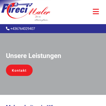
+436764029407

Unsere Leistungen
Kontakt