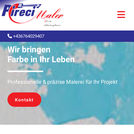
+436764029407

Wir bringen
Farbe in Ihr Leben
Professionelle & präzise Malerei für Ihr Projekt
Kontakt